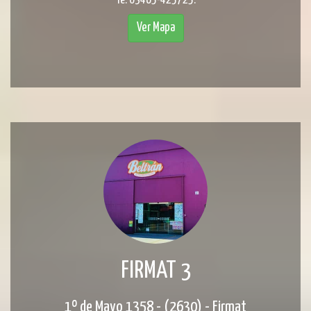
Te: 03465-425725.
Ver Mapa
FIRMAT 3
1º de Mayo 1358 - (2630) - Firmat